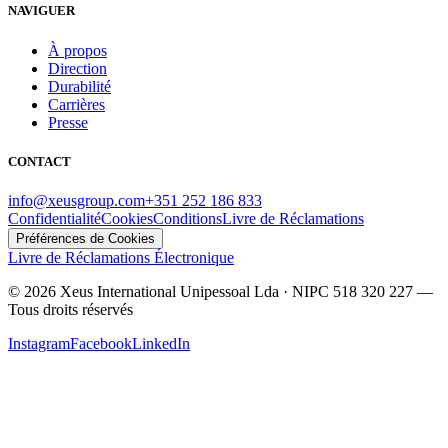
NAVIGUER
À propos
Direction
Durabilité
Carrières
Presse
CONTACT
info@xeusgroup.com
+351 252 186 833
Confidentialité
Cookies
Conditions
Livre de Réclamations
Préférences de Cookies
Livre de Réclamations Électronique
©
2026
Xeus International Unipessoal Lda · NIPC 518 320 227
—
Tous droits réservés
Instagram
Facebook
LinkedIn