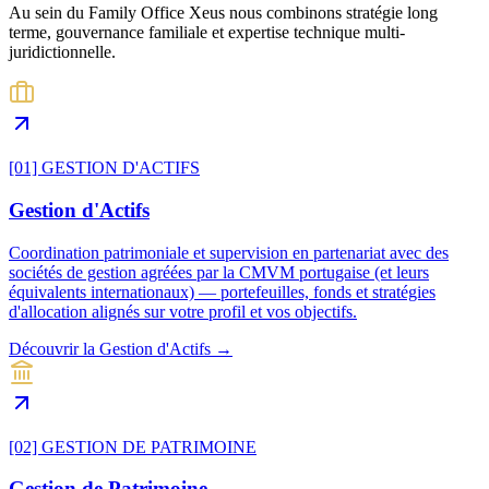
Au sein du Family Office Xeus nous combinons stratégie long
terme, gouvernance familiale et expertise technique multi-
juridictionnelle.
[01] GESTION D'ACTIFS
Gestion d'Actifs
Coordination patrimoniale et supervision en partenariat avec des
sociétés de gestion agréées par la CMVM portugaise (et leurs
équivalents internationaux) — portefeuilles, fonds et stratégies
d'allocation alignés sur votre profil et vos objectifs.
Découvrir la Gestion d'Actifs →
[02] GESTION DE PATRIMOINE
Gestion de Patrimoine