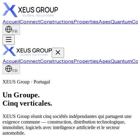
Accueil
Connect
Constructions
Properties
Apex
Quantum
Co
FR
Accueil
Connect
Constructions
Properties
Apex
Quantum
Co
FR
XEUS Group · Portugal
Un Groupe.
Cinq verticales.
XEUS Group réunit cinq sociétés indépendantes qui partagent une
exigence commune — construction, distribution technologique,
immobilier, logiciels avec intelligence artificielle et le secteur
automobile.