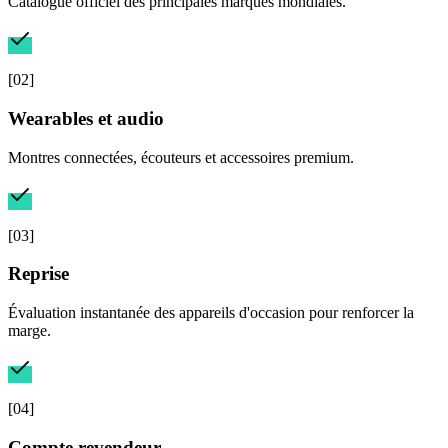
Catalogue officiel des principales marques mondiales.
[
02
]
Wearables et audio
Montres connectées, écouteurs et accessoires premium.
[
03
]
Reprise
Évaluation instantanée des appareils d'occasion pour renforcer la
marge.
[
04
]
Compte revendeur