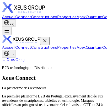
Accueil
Connect
Constructions
Properties
Apex
Quantum
Co
FR
Accueil
Connect
Constructions
Properties
Apex
Quantum
Co
FR
← Xeus Group
B2B technologique · Distribution
Xeus Connect
La plateforme des revendeurs.
La première plateforme B2B du Portugal exclusivement dédiée aux
revendeurs de smartphones, tablettes et technologie. Marques
officielles au prix grossiste, inventaire réel et livraison CTT en 24 à