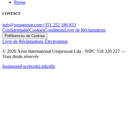
Presse
CONTACT
info@xeusgroup.com
+351 252 186 833
Confidentialité
Cookies
Conditions
Livre de Réclamations
Préférences de Cookies
Livre de Réclamations Électronique
©
2026
Xeus International Unipessoal Lda · NIPC 518 320 227
—
Tous droits réservés
Instagram
Facebook
LinkedIn