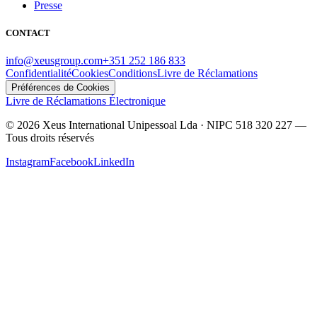
Presse
CONTACT
info@xeusgroup.com
+351 252 186 833
Confidentialité
Cookies
Conditions
Livre de Réclamations
Préférences de Cookies
Livre de Réclamations Électronique
©
2026
Xeus International Unipessoal Lda · NIPC 518 320 227
—
Tous droits réservés
Instagram
Facebook
LinkedIn