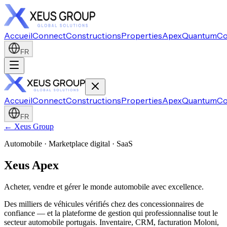
Accueil
Connect
Constructions
Properties
Apex
Quantum
Co
FR
Accueil
Connect
Constructions
Properties
Apex
Quantum
Co
FR
← Xeus Group
Automobile · Marketplace digital · SaaS
Xeus Apex
Acheter, vendre et gérer le monde automobile avec excellence.
Des milliers de véhicules vérifiés chez des concessionnaires de
confiance — et la plateforme de gestion qui professionnalise tout le
secteur automobile portugais. Inventaire, CRM, facturation Moloni,