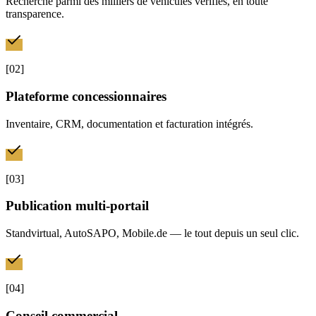
Recherche parmi des milliers de véhicules vérifiés, en toute
transparence.
[
02
]
Plateforme concessionnaires
Inventaire, CRM, documentation et facturation intégrés.
[
03
]
Publication multi-portail
Standvirtual, AutoSAPO, Mobile.de — le tout depuis un seul clic.
[
04
]
Conseil commercial