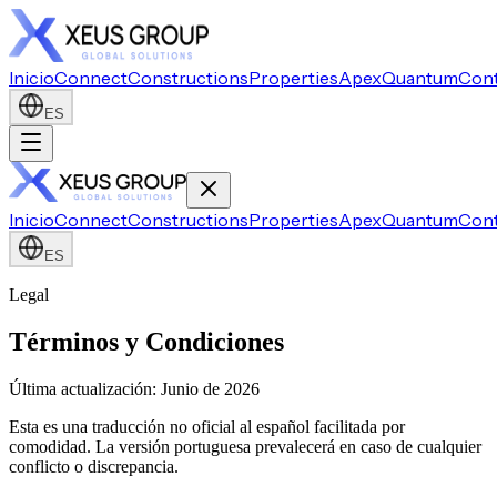
Inicio
Connect
Constructions
Properties
Apex
Quantum
Con
ES
Inicio
Connect
Constructions
Properties
Apex
Quantum
Con
ES
Legal
Términos y Condiciones
Última actualización
:
Junio de 2026
Esta es una traducción no oficial al español facilitada por
comodidad. La versión portuguesa prevalecerá en caso de cualquier
conflicto o discrepancia.