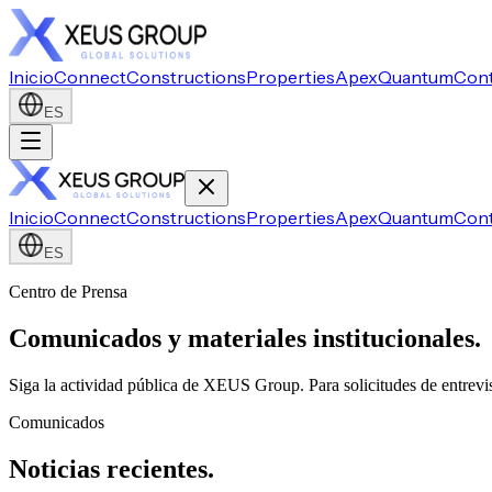
Inicio
Connect
Constructions
Properties
Apex
Quantum
Con
ES
Inicio
Connect
Constructions
Properties
Apex
Quantum
Con
ES
Centro de Prensa
Comunicados y
materiales institucionales
.
Siga la actividad pública de XEUS Group. Para solicitudes de entrevi
Comunicados
Noticias recientes.