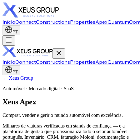
Início
Connect
Constructions
Properties
Apex
Quantum
Con
PT
Início
Connect
Constructions
Properties
Apex
Quantum
Con
PT
← Xeus Group
Automóvel · Mercado digital · SaaS
Xeus Apex
Comprar, vender e gerir o mundo automóvel com excelência.
Milhares de viaturas verificadas em stands de confiança — e a
plataforma de gestão que profissionaliza todo o setor automóvel
português. Inventário, CRM, faturação Moloni, documentação e